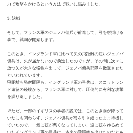
力で攻撃をかけるという方法で戦いに臨みました。
3.
決戦
そして、フランス軍のジェノバ傭兵が前進して、弓を射掛ける
事で、戦闘が開始します。
このとき、イングランド軍に比べて矢の飛距離の短いジェノバ
傭兵は、矢が届かないので前進したのですが、その間に次々に
放つ矢が大きな犠牲を出して、ジェノバ傭兵部隊を撤退させた
といわれています。
飛距離も発射間隔も、イングランド軍の弓兵は、スコットラン
ド遠征の経験から、フランス軍に対して、圧倒的に有利な攻撃
を繰り返しました。
※ただ、一部のイギリスの学者の説では、このとき雨が降って
いたにも関わらず、ジェノバ傭兵が弓を引き絞ったまま待機し
ていたので、一気に弦が悪くなってしまい、逆に弦をゆるめて
いたイングランド軍の弓兵は、本来の飛距離を出せたのだとも