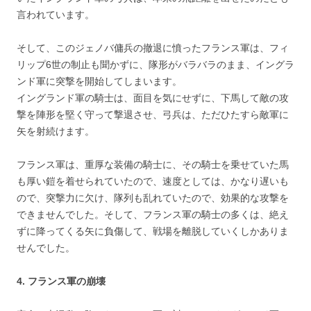
言われています。
そして、このジェノバ傭兵の撤退に憤ったフランス軍は、フィ
リップ6世の制止も聞かずに、隊形がバラバラのまま、イングラ
ンド軍に突撃を開始してしまいます。
イングランド軍の騎士は、面目を気にせずに、下馬して敵の攻
撃を陣形を堅く守って撃退させ、弓兵は、ただひたすら敵軍に
矢を射続けます。
フランス軍は、重厚な装備の騎士に、その騎士を乗せていた馬
も厚い鎧を着せられていたので、速度としては、かなり遅いも
ので、突撃力に欠け、隊列も乱れていたので、効果的な攻撃を
できませんでした。そして、フランス軍の騎士の多くは、絶え
ずに降ってくる矢に負傷して、戦場を離脱していくしかありま
せんでした。
4. フランス軍の崩壊