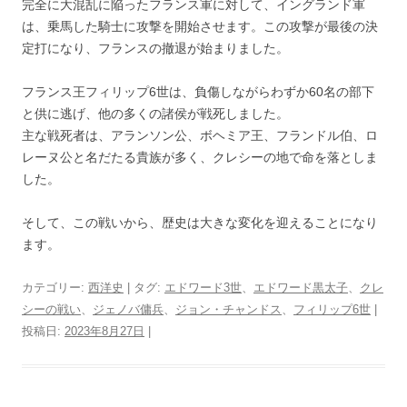
完全に大混乱に陥ったフランス軍に対して、イングランド軍
は、乗馬した騎士に攻撃を開始させます。この攻撃が最後の決
定打になり、フランスの撤退が始まりました。
フランス王フィリップ6世は、負傷しながらわずか60名の部下
と供に逃げ、他の多くの諸侯が戦死しました。
主な戦死者は、アランソン公、ボヘミア王、フランドル伯、ロ
レーヌ公と名だたる貴族が多く、クレシーの地で命を落としま
した。
そして、この戦いから、歴史は大きな変化を迎えることになり
ます。
カテゴリー:
西洋史
| タグ:
エドワード3世
、
エドワード黒太子
、
クレ
シーの戦い
、
ジェノバ傭兵
、
ジョン・チャンドス
、
フィリップ6世
|
投稿日:
2023年8月27日
|