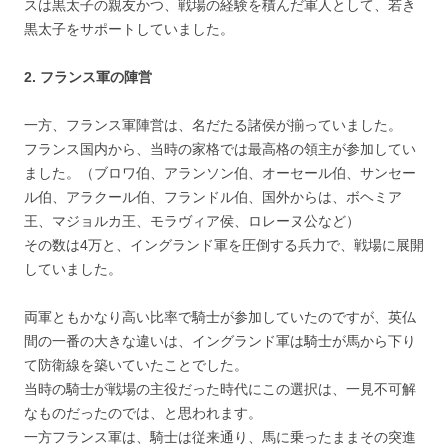
スは黒太子の親友かつ、戦場の経験を積んだ軍人として、若き
黒太子をサポートしていました。
2. フランス軍の陣営
一方、フランス軍陣営は、名だたる諸侯が揃っていました。
フランス国内から、当時の家格では最高格の領主が参加してい
ました。（ブロワ伯、アランソン伯、オーセール伯、サンセー
ル伯、アラクール伯、フランドル伯、国外からは、ボヘミア
王、マジョルカ王、モラヴィア侯、ロレーヌ公など）
その数は4万と、イングランド軍を圧倒する兵力で、戦場に展開
していました。
両軍ともかなり高い比率で騎士が参加していたのですが、英仏
間の一番の大きな違いは、イングランド軍は騎士が馬から下り
て防衛線を築いていたことでした。
当時の騎士が戦場の主役だった時代にこの選択は、一見不可解
なものだったのでは、と思われます。
一方フランス軍は、騎士は従来通り、馬に乗ったままその突進