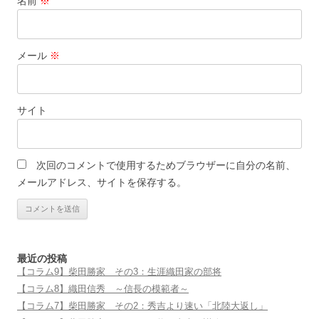
名前
※
メール
※
サイト
次回のコメントで使用するためブラウザーに自分の名前、
メールアドレス、サイトを保存する。
最近の投稿
【コラム9】柴田勝家 その3：生涯織田家の部将
【コラム8】織田信秀 ～信長の模範者～
【コラム7】柴田勝家 その2：秀吉より速い「北陸大返し」