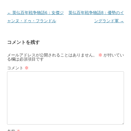
投
←
英仏百年戦争物語6：女傑ジ
英仏百年戦争物語8：優勢のイ
稿
ャンヌ・ドゥ・フランドル
ングランド軍
→
ナ
ビ
コメントを残す
ゲ
ー
メールアドレスが公開されることはありません。
※
が付いてい
る欄は必須項目です
シ
コメント
※
ョ
ン