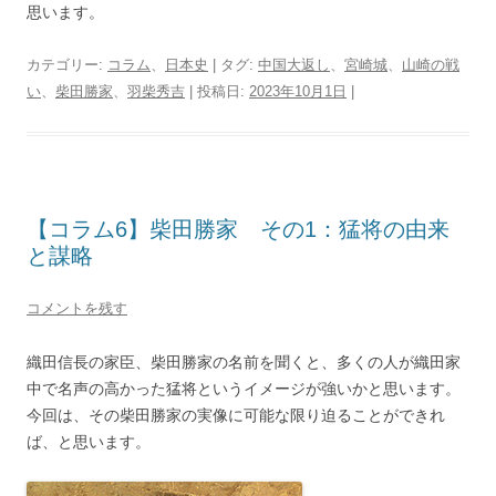
思います。
カテゴリー:
コラム
、
日本史
| タグ:
中国大返し
、
宮崎城
、
山崎の戦
い
、
柴田勝家
、
羽柴秀吉
| 投稿日:
2023年10月1日
|
【コラム6】柴田勝家 その1：猛将の由来
と謀略
コメントを残す
織田信長の家臣、柴田勝家の名前を聞くと、多くの人が織田家
中で名声の高かった猛将というイメージが強いかと思います。
今回は、その柴田勝家の実像に可能な限り迫ることができれ
ば、と思います。