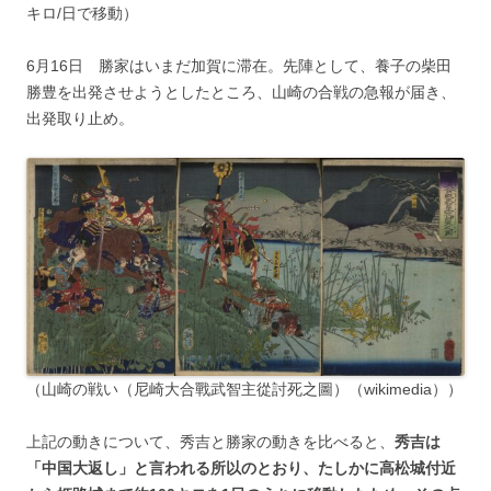
キロ/日で移動）
6月16日 勝家はいまだ加賀に滞在。先陣として、養子の柴田
勝豊を出発させようとしたところ、山崎の合戦の急報が届き、
出発取り止め。
（山崎の戦い（尼崎大合戰武智主從討死之圖）（wikimedia））
上記の動きについて、秀吉と勝家の動きを比べると、
秀吉は
「中国大返し」と言われる所以のとおり、たしかに高松城付近