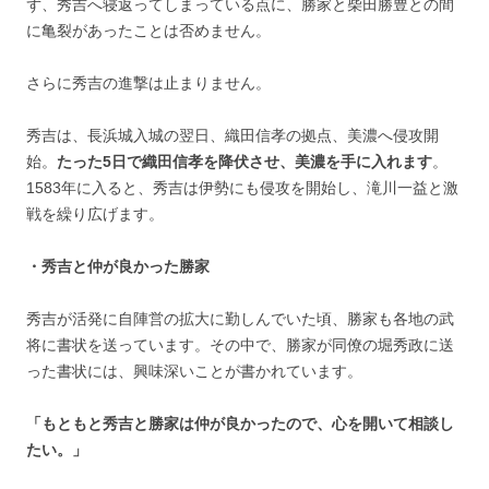
ず、秀吉へ寝返ってしまっている点に、勝家と柴田勝豊との間
に亀裂があったことは否めません。
さらに秀吉の進撃は止まりません。
秀吉は、長浜城入城の翌日、織田信孝の拠点、美濃へ侵攻開
始。
たった5日で織田信孝を降伏させ、美濃を手に入れます
。
1583年に入ると、秀吉は伊勢にも侵攻を開始し、滝川一益と激
戦を繰り広げます。
・秀吉と仲が良かった勝家
秀吉が活発に自陣営の拡大に勤しんでいた頃、勝家も各地の武
将に書状を送っています。その中で、勝家が同僚の堀秀政に送
った書状には、興味深いことが書かれています。
「もともと秀吉と勝家は仲が良かったので、心を開いて相談し
たい。」