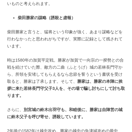
いものと考えられます。
柴田勝家の謀略（誘殺と虚報）
柴田勝家と言うと、猛将という印象が強く、あまり謀略などを
行わなかったと思われがちですが、実際に記録として残されて
います。
時は1580年の加賀平定戦。勝家が加賀で一向宗の一揆勢との合
戦を続けていた際、敵方の二曲（ふとうげ）城の若林長門守か
ら、所領を安堵してもらえるなら忠節を誓うという書状を受け
取ると、勝家は了承します。そして、
勝家は、勝家の本陣に挨
拶に来た若林長門守父子3人を、その場で騙し討ちにして討ち取
ります。
さらに、
別宮城の鈴木出羽守も、和睦後に、勝家は自陣営の城
に鈴木父子を呼び寄せ、誘殺しています。
2年後の1582年は越中攻め。勝家の越中の魚津城攻めの最中