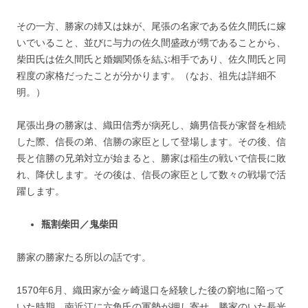
その一方、勝家の姉又は妹が、尾張の名家である佐久間氏に嫁
いでいること、並びに与力の佐久間盛政が甥であることから、
柴田氏は佐久間氏と婚姻関係を結ぶ相手であり、佐久間氏と同
程度の家格だったことが分かります。（なお、祖先は詳細不
明。）
尾張出身の勝家は、織田信秀が病死し、嫡男信長が家督を相続
した際、信長の弟、信勝の家臣として登場します。その後、信
長と信勝の兄弟対立が始まると、勝家は稲生の戦いで信長に敗
れ、降伏します。その後は、信長の家臣として数々の戦場で活
躍します。
瓶割柴田／鬼柴田
勝家の勝家たる所以の話です。
1570年6月、織田家が金ヶ崎退口を経験した後の窮地に陥って
いた時期、南近江に六角氏の軍勢が押し寄せ、勝家のいた長光