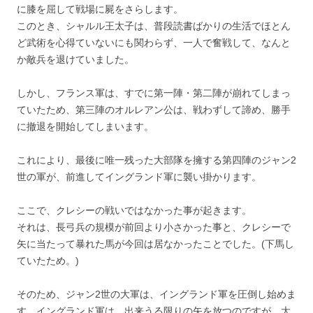
に膝を屈して戦場に屍をさらします。
このとき、シャルル王太子は、普段読書ばかりの生活でほとん
ど武術を心得ていないにも関わらず、一人で奮戦して、なんと
か敵兵を退けていました。
しかし、フランス軍は、すでに第一陣・第二陣が崩れてしまっ
ていたため、第三陣のオルレアン公は、戦わずして諦め、勝手
に撤退を開始してしまいます。
これにより、最後に唯一残った大部隊を擁する第四陣のジャン2
世の軍が、前進してイングランド軍に襲い掛かります。
ここで、クレシーの戦いではなかった事が起きます。
それは、長弓兵の規模が前回より小さかった事と、クレシーで
矢に当たって暴れた馬が今回は居なかったことでした。(下馬し
ていたため。)
そのため、ジャン2世の大軍は、イングランド軍を圧倒し始めま
す。イングランド軍は、出来うる限りの矢を放つのですが、大