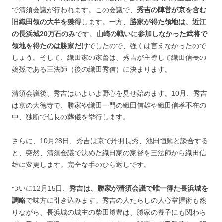
で清須会議が行われます。この会議で、
秀吉の陣営が京を含む
旧織田領の大半を獲得
します。一方、
勝家が得た領地は、近江
の長浜城20万石のみ
です。
山崎の戦いに参加しなかった武将で
領地を得たのは勝家だけ
でしたので、強くは言えなかったので
しょう。そして、織田家の家督は、秀吉が主導して織田信長の
嫡孫である三法師（後の織田秀信）に決まります。
清須会議後、秀吉はいよいよ野心を見せ始めます。10月、秀吉
は京の大徳寺で、勝家や織田一門の織田信雄や織田信孝不在の
中、独断で信長の葬儀を挙行します。
さらに、10月28日、秀吉は京で丹羽長秀、池田恒興と談合する
と、突然、清須会議で決めた織田家の家督を三法師から織田信
雄に変更します。完全な手のひら返しです。
ついに12月15日、
秀吉は、勝家が清須会議で唯一得た長浜城を
調略
で味方に引き込みます。秀吉の人たらしの人心掌握術も然
りながら、長浜城の城主の柴田勝豊は、勝家の養子にも関わら