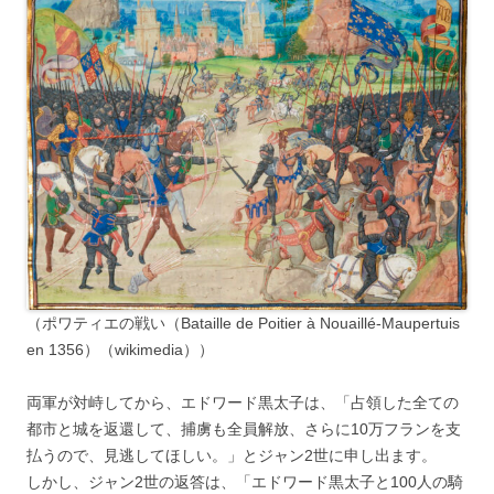
（ポワティエの戦い（Bataille de Poitier à Nouaillé-Maupertuis
en 1356）（wikimedia））
両軍が対峙してから、エドワード黒太子は、「占領した全ての
都市と城を返還して、捕虜も全員解放、さらに10万フランを支
払うので、見逃してほしい。」とジャン2世に申し出ます。
しかし、ジャン2世の返答は、「エドワード黒太子と100人の騎