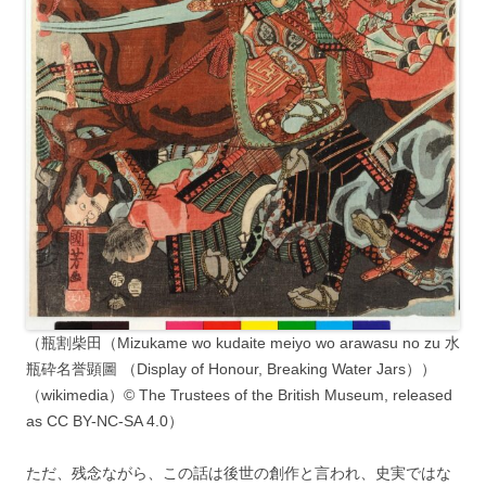
（瓶割柴田（Mizukame wo kudaite meiyo wo arawasu no zu 水
瓶砕名誉顕圖 （Display of Honour, Breaking Water Jars））
（wikimedia）© The Trustees of the British Museum, released
as CC BY-NC-SA 4.0）
ただ、残念ながら、この話は後世の創作と言われ、史実ではな