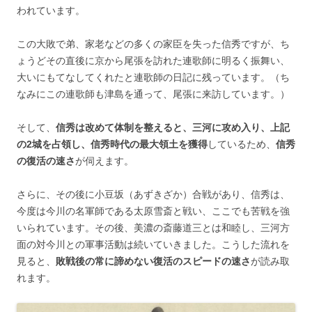
われています。
この大敗で弟、家老などの多くの家臣を失った信秀ですが、ち
ょうどその直後に京から尾張を訪れた連歌師に明るく振舞い、
大いにもてなしてくれたと連歌師の日記に残っています。（ち
なみにこの連歌師も津島を通って、尾張に来訪しています。）
そして、
信秀は改めて体制を整えると、三河に攻め入り、上記
の2城を占領し、信秀時代の最大領土を獲得
しているため、
信秀
の復活の速さ
が伺えます。
さらに、その後に小豆坂（あずきざか）合戦があり、信秀は、
今度は今川の名軍師である太原雪斎と戦い、ここでも苦戦を強
いられています。その後、美濃の斎藤道三とは和睦し、三河方
面の対今川との軍事活動は続いていきました。こうした流れを
見ると、
敗戦後の常に諦めない復活のスピードの速さ
が読み取
れます。