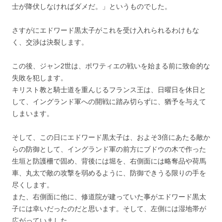
士が降伏しなければダメだ。」というものでした。
さすがにエドワード黒太子がこれを受け入れられるわけもな
く、交渉は決裂します。
この後、ジャン2世は、ポワティエの戦いを始まる前に致命的な
失敗を犯します。
キリスト教と騎士道を重んじるフランス王は、日曜日を休日と
して、イングランド軍への開戦に踏み切らずに、猶予を与えて
しまいます。
そして、この日にエドワード黒太子は、およそ3倍にあたる敵か
らの防御として、イングランド軍の前方にブドウの木で作った
生垣と防護柵で固め、背後には堀を、右側面には略奪品や荷馬
車、丸太で敵の攻撃を弱めるように、防御できうる限りの手を
尽くします。
また、右側面に他に、修道院が建っていた事がエドワード黒太
子には幸いだったのだと思います。そして、左側には湿地帯が
広がっていました。