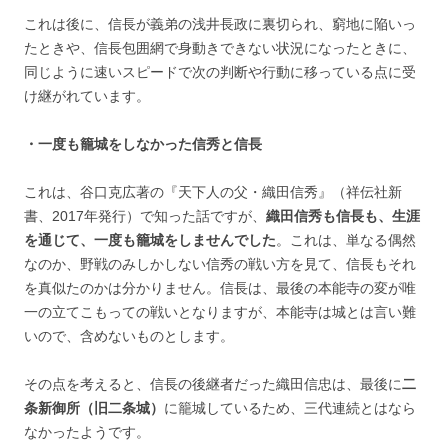
これは後に、信長が義弟の浅井長政に裏切られ、窮地に陥いっ
たときや、信長包囲網で身動きできない状況になったときに、
同じように速いスピードで次の判断や行動に移っている点に受
け継がれています。
・一度も籠城をしなかった信秀と信長
これは、谷口克広著の『天下人の父・織田信秀』（祥伝社新
書、2017年発行）で知った話ですが、
織田信秀も信長も、生涯
を通じて、一度も籠城をしませんでした
。これは、単なる偶然
なのか、野戦のみしかしない信秀の戦い方を見て、信長もそれ
を真似たのかは分かりません。信長は、最後の本能寺の変が唯
一の立てこもっての戦いとなりますが、本能寺は城とは言い難
いので、含めないものとします。
その点を考えると、信長の後継者だった織田信忠は、最後に
二
条新御所（旧二条城）
に籠城しているため、三代連続とはなら
なかったようです。