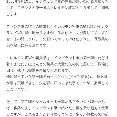
1356年9月19日、イングランド軍の先鋒が襲い掛かる素振りを
して、フランスの第一陣のクレルモン将軍を引き出して、開戦
します。
フランス軍の唯一の騎乗したクレルモン将軍の騎兵隊がイング
ランド軍に襲い掛かりますが、生垣が上手く邪魔しててこずら
せ、その間にクレシーの戦いでやってのけたように、長弓兵の
矢を敵軍に降り注ぎます。
クレルモン将軍の騎兵隊は、イングランド軍の第一陣にたどり
着くまでに、ほとんどの騎兵が大量の矢の前に屈して、戦場に
倒れ、残りは撤退を余儀なくされます。
他に残っていた第一陣の石弓兵と槍兵(ドイツ傭兵)も、騎兵隊
が敵を突破できずに矢を背に戻ってきた事で、一緒に撤退して
しまいます。
そして、第二陣のシャルル王太子率いるフランスの騎士たち
は、歩兵のままイングランド軍の築いた生垣を乗り越えて進軍
しますが、これもまたたどり着くまでに、多くが無数の矢の前