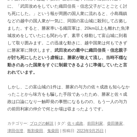
に、「武田攻めをしていた織田信長・信忠父子がことごとく討
ち死にした。」という報が周囲の国人衆に流れると、小島職鎮
などの越中の国人衆が一気に、同国の富山城に殺到して占拠し
ました。すると、勝家率いる織田軍は、20km以上も離れた魚津
城攻めをしていたにも関わらず、素早く移動して富山城に到着
して取り囲みます。この迅速な動きに、越中国衆は何もできず
に勝家軍に降伏します。
武田攻めの最中に織田信長・信忠親子
が討ち死にしたという虚報は、勝家が敢えて流し、当時不穏な
動きのあった国衆をすぐに制裁できるように準備していたと言
われています。
しかし、この富山城の1件は、勝家の与力の佐々成政も知らなか
ったことから味方をも騙した手段であったため、勝家と佐々成
政は口論になり一触即発の事態になるものの、もう一人の与力
の前田利家の仲介で何とか場は収まったようです。
カテゴリー:
ブログの解説
| タグ:
佐々成政
、
前田利家
、
柴田勝家
、
津田信澄
、
瓶割柴田
、
鬼柴田
| 投稿日:
2023年9月25日
|