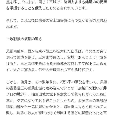
点を移しています。同じく平城で、
防衛力よりも経済力の要衝
を掌握することを優先
したものと言われています。
そして、これは後に信長の安土城築城にもつながるものと思わ
れます。
・敗戦後の復活の速さ
尾張南部を、西から東へ領土を拡大した信秀は、そのまま突っ
切って国境を越え、三河まで侵入し、安城（あんじょう）城を
獲ると、三河ほぼ中央にある岡崎城を攻略して支配下に治めま
す。まさに実力者、信秀の最盛期とも言える時代です。
しかし、信秀は、その数年前に、2万5千の軍勢を率いて、美濃
の斎藤道三の稲葉山城に攻め込んでいます（
加納口の戦い／井
ノ口の戦い
）。稲葉山城の城下を放火して荒らしまわった織田
軍が、夕方になって兵を退こうとしたとき、斎藤道三の軍勢が
稲葉山城から一気に襲いかかると、織田軍は大きく崩されて大
敗し、尾張に数人の家臣だけで帰国するほどの状態だったと言