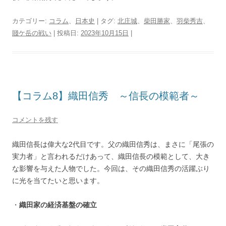
カテゴリー:
コラム
、
日本史
| タグ:
北庄城
、
柴田勝家
、
羽柴秀吉
、
賤ケ岳の戦い
| 投稿日:
2023年10月15日
|
【コラム8】織田信秀 ～信長の模範者～
コメントを残す
織田信長は偉大な2代目です。父の織田信秀は、まさに「尾張の
実力者」と言われるだけあって、織田信長の模範として、大き
な影響を与えた人物でした。今回は、その織田信秀の活躍ぶり
に光を当てたいと思います。
・
織田家の経済基盤の確立