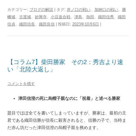
カテゴリー:
ブログの解説
| タグ:
井ノ口の戦い
、
加納口の戦い
、
勝
幡城
、
古渡城
、
妙興寺
、
小豆坂合戦
、
津島
、
熱田
、
織田信秀
、
織田
信貞
、
織田信長
、
織田良信
| 投稿日:
2023年10月6日
|
【コラム7】柴田勝家 その2：秀吉より速
い「北陸大返し」
コメントを残す
津田信澄の死に烏帽子親なのに「祝着」と述べる勝家
題目でほぼ全てを書いてしまっていますが、勝家は、最初の主
君である織田信勝が信長に殺害されると、信勝の子で、当時ま
だ赤ん坊だった津田信澄の烏帽子親を務めます。