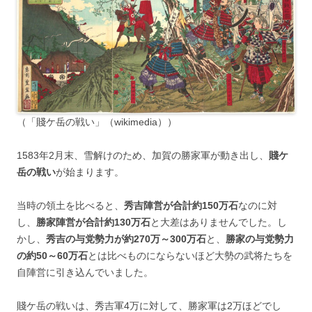
（「賤ケ岳の戦い」（wikimedia））
1583年2月末、雪解けのため、加賀の勝家軍が動き出し、
賤ケ
岳の戦い
が始まります。
当時の領土を比べると、
秀吉陣営が合計約150万石
なのに対
し、
勝家陣営が合計約130万石
と大差はありませんでした。し
かし、
秀吉の与党勢力が約270万～300万石
と、
勝家の与党勢力
の約50～60万石
とは比べものにならないほど大勢の武将たちを
自陣営に引き込んでいました。
賤ケ岳の戦いは、秀吉軍4万に対して、勝家軍は2万ほどでし