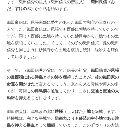
まず、織田信秀の祖父（織田信長の曽祖父）、
織田良信（お
だ すけのぶ）
から話を始めます。
織田良信は、尾張南部に勢力のあった織田大和守の三奉行の一
人でした。織田良信は、尾張でも西部に領地を持っていたので
すが、同じく西部に土地を持っていた妙興寺から、幾つもの土
地を横領していました。そして、その子の織田信貞、孫の織田
信秀も同じように妙興寺から土地を横領し続け、経済力を確保
していきました。
そして、（織田信秀の父にして、信長の祖父）
織田信貞が尾張
の最西端にある津島とその湊を獲得したことが、後の織田家の
命運を開かせた
と言えるでしょう。京から来る貴族や商人の多
くが、毎回この
津島湊
を通過しており、まさに
交通と流通の大
動脈
を抑えることになります。
織田信貞は、津島湊の北に
勝幡（しょばた）城
を築城します。
勝幡城は、完全な平城で、
防衛力よりも経済の中心地である津
島を抑える拠点として機能
していました。この町づくりの方法