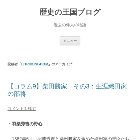
歴史の王国ブログ
過去の偉人の物語
コ
メニュー
ン
テ
ン
ツ
へ
投稿者「
LORDKINGDOM
」のアーカイブ
ス
キ
ッ
プ
【コラム9】柴田勝家 その3：生涯織田家
の部将
コメントを残す
・羽柴秀吉の野心
1582年6月、羽柴秀吉と柴田勝家を含めた織田家の重臣たち