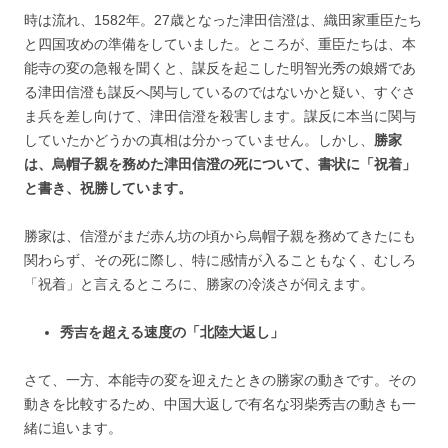
時は流れ、1582年。27歳となった津田信澄は、織田家重臣たち
と四国攻めの準備をしていました。ところが、重臣たちは、本
能寺の変の急報を聞くと、謀反を起こした明智光秀の娘婿であ
る津田信澄も謀反へ関与しているのではないかと疑い、すぐさ
ま兵を差し向けて、津田信澄を殺害します。謀反に本当に関与
していたかどうかの真相は分かっていません。しかし、
勝家
は、烏帽子親を務めた津田信澄の死について、書状に「祝着」
と書き、祝勝しています。
勝家は、信澄がまだ赤ん坊の頃から烏帽子親を務めてきたにも
関わらず、その死に際し、特に感情が入ることもなく、むしろ
「祝着」と言えるところに、勝家の冷淡さが伺えます。
秀吉を超える速度の「北陸大返し」
さて、一方、本能寺の変を迎えたときの勝家の動きです。その
動きを比較するため、中国大返しで有名な羽柴秀吉の動きも一
緒に追います。