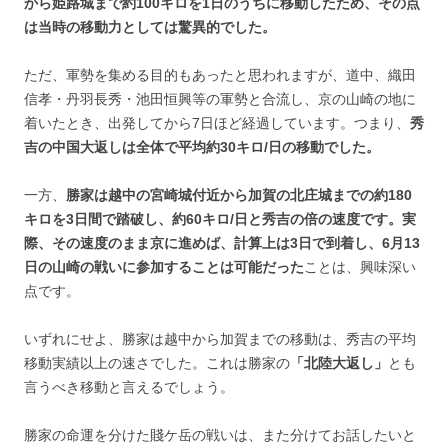
から姫路城まで約100キロを1日のうちに移動したため、その点
は当時の移動力としては驚異的でした。
ただ、軍勢を集める目的もあったと思われますが、道中、織田
信孝・丹羽長秀・池田恒興等の軍勢と合流し、京の山崎の地に
着いたとき、出発してから7日ほど経過しています。つまり、
秀
吉の中国大返しは全体で平均約30キロ/日の移動でした。
一方、
勝家は越中の宮崎城付近から加賀の北庄城までの約180
キロを3日間で踏破し、約60キロ/日と秀吉の倍の速度です。実
際、その速度のまま京に進めば、計算上は3日で到着し、6月13
日の山崎の戦いに参加することは可能だった
ことは、興味深い
点です。
いずれにせよ、勝家は越中から加賀までの移動は、秀吉の平均
移動実績以上の速さでした。これは勝家の
「北陸大返し」
とも
言うべき移動と言えるでしょう。
勝家の命運を分けた賤ケ岳の戦いは、また分けてお話したいと