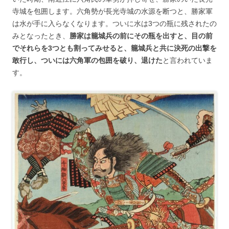
寺城を包囲します。六角勢が長光寺城の水源を断つと、勝家軍
は水が手に入らなくなります。ついに水は3つの瓶に残されたの
みとなったとき、
勝家は籠城兵の前にその瓶を出すと、目の前
でそれらを3つとも割ってみせると、籠城兵と共に決死の出撃を
敢行し、ついには六角軍の包囲を破り、退けた
と言われていま
す。