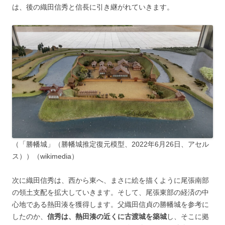
は、後の織田信秀と信長に引き継がれていきます。
（「勝幡城」（勝幡城推定復元模型、2022年6月26日、アセル
ス））（wikimedia）
次に織田信秀は、西から東へ、まさに絵を描くように尾張南部
の領土支配を拡大していきます。そして、尾張東部の経済の中
心地である熱田湊を獲得します。父織田信貞の勝幡城を参考に
したのか、
信秀は、熱田湊の近くに古渡城を築城
し、そこに拠