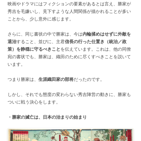
映画やドラマにはフィクションの要素があるとは言え、勝家が
秀吉を毛嫌いし、見下すような人間関係が描かれることが多い
ことから、少し意外に感じます。
さらに、同じ書状の中で勝家は、今は
内輪揉めはせずに外敵を
退治
すること、並びに、主君
信長の行った仕置き（統治／政
策）を静穏に守るべきこと
を伝えています。これは、他の同僚
宛の書状でも、勝家は、織田のために尽くすべきことを説いて
います。
つまり勝家は、
生涯織田家の部将
だったのです。
しかし、それでも態度の変わらない秀吉陣営の動きに、勝家も
ついに戦う決心をします。
・勝家の滅亡は、日本の治まりの始まり