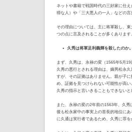
ネットや書籍で戦国時代の三好家に仕え
猾な人）や「三大悪人の一人」などの言
その理由については、主に将軍殺し、東
つの点に言及されることが多くあります
久秀は将軍足利義輝を殺したのか
まず、久秀は、永禄の変（1565年5月
久秀の悪行とされる理由は、嫡男松永久
すが、その証拠はありません。親が子に
め、証拠を見つけられない可能性が高い
久秀の指示と言いきることもできないと
また、永禄の変の2年前の1563年、久
後も松永家中の事実上の首長的地位にあ
に久通は実行者であるため、久秀に罪を