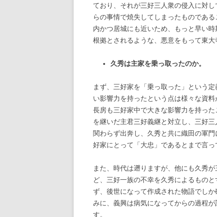
ており、それが三好三人衆の侵入に対し
らの事情で焼失してしまったものである
内かつ居城にも近いため、もっと早い時
根拠とされるような、悪意をもって東大
久秀は主家を乗っ取ったのか。
まず、三好家を「乗っ取った」という定
い影響力を持ったという点は様々な資料
長房も三好家中で大きな影響力を持った
を継いだ主君三好義継と対立し、三好三
関わらず出奔し、久秀と共に織田の軍門
好家にとって「大忠」であるとまで言っ
また、時代は遡りますが、他にも久秀が
ど、三好一族の不幸を久秀によるものと
ず、後世になって作成された物語でしか
みに、義興は病気になってからの過程が
す。