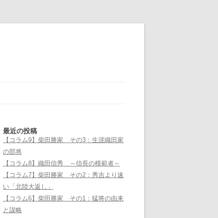
最近の投稿
【コラム9】柴田勝家 その3：生涯織田家
の部将
【コラム8】織田信秀 ～信長の模範者～
【コラム7】柴田勝家 その2：秀吉より速
い「北陸大返し」
【コラム6】柴田勝家 その1：猛将の由来
と謀略