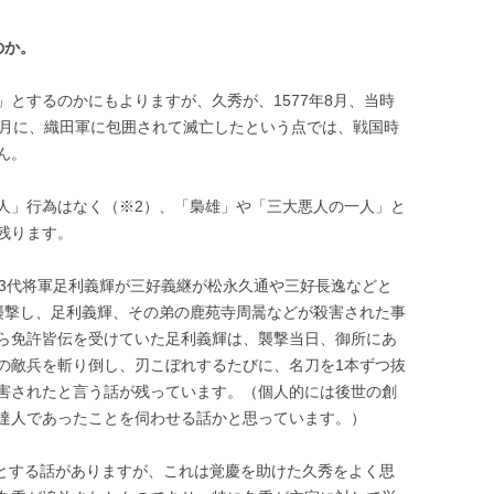
のか。
とするのかにもよりますが、久秀が、1577年8月、当時
0月に、織田軍に包囲されて滅亡したという点では、戦国時
ん。
人」行為はなく（※2）、「梟雄」や「三大悪人の一人」と
残ります。
第13代将軍足利義輝が三好義継が松永久通や三好長逸などと
襲撃し、足利義輝、その弟の鹿苑寺周暠などが殺害された事
ら免許皆伝を受けていた足利義輝は、襲撃当日、御所にあ
の敵兵を斬り倒し、刃こぼれするたびに、名刀を1本ずつ抜
害されたと言う話が残っています。（個人的には後世の創
達人であったことを伺わせる話かと思っています。）
たとする話がありますが、これは覚慶を助けた久秀をよく思