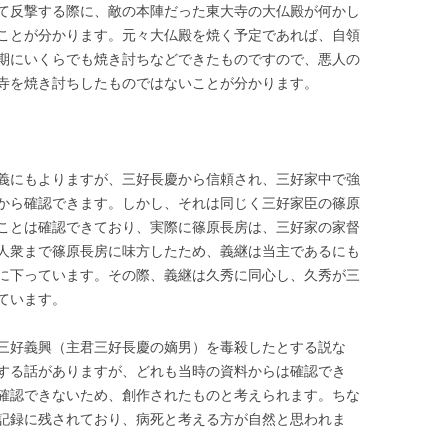
て反撃する際に、敵の本陣だった東大寺の大仏殿が何かし
ことが分かります。元々大仏殿を焼く予定であれば、自領
期にいくらでも焼き討ちなどできたものですので、悪人の
寺を焼き討ちしたものではないことが分かります。
義にもよりますが、三好長慶から信頼され、三好家中で強
から確認できます。しかし、それは同じく三好家臣の篠原
ことは確認できており、実際に篠原長房は、三好家の家督
人衆まで篠原長房に味方したため、義継は当主であるにも
に下っています。その際、義継は久秀に同心し、久秀が三
ています。
三好義興（主君三好長慶の嫡男）を毒殺したとする説な
する話がありますが、どれも当時の資料からは確認でき
確認できないため、創作されたものと考えられます。ちな
記録に残されており、病死と考える方が自然と思われま