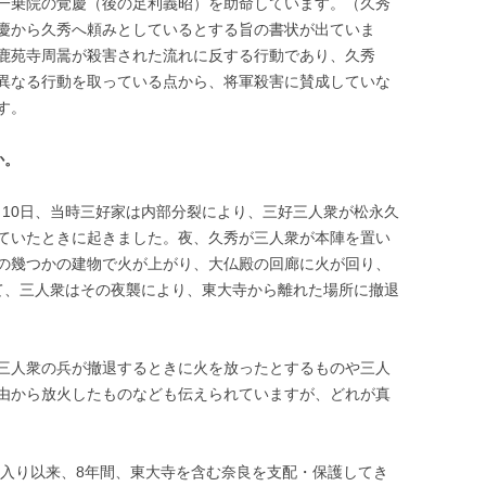
一乗院の覚慶（後の足利義昭）を助命しています。（久秀
慶から久秀へ頼みとしているとする旨の書状が出ていま
鹿苑寺周暠が殺害された流れに反する行動であり、久秀
異なる行動を取っている点から、将軍殺害に賛成していな
す。
か。
0月10日、当時三好家は内部分裂により、三好三人衆が松永久
ていたときに起きました。夜、久秀が三人衆が本陣を置い
の幾つかの建物で火が上がり、大仏殿の回廊に火が回り、
て、三人衆はその夜襲により、東大寺から離れた場所に撤退
三人衆の兵が撤退するときに火を放ったとするものや三人
由から放火したものなども伝えられていますが、どれが真
和入り以来、8年間、東大寺を含む奈良を支配・保護してき