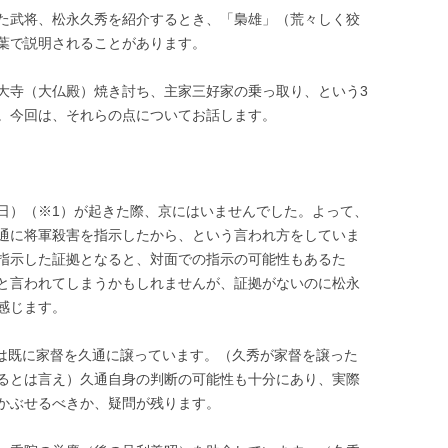
た武将、松永久秀を紹介するとき、「梟雄」（荒々しく狡
葉で説明されることがあります。
大寺（大仏殿）焼き討ち、主家三好家の乗っ取り、という3
。今回は、それらの点についてお話します。
。
19日）（※1）が起きた際、京にはいませんでした。よって、
通に将軍殺害を指示したから、という言われ方をしていま
指示した証拠となると、対面での指示の可能性もあるた
と言われてしまうかもしれませんが、証拠がないのに松永
感じます。
秀は既に家督を久通に譲っています。（久秀が家督を譲った
るとは言え）久通自身の判断の可能性も十分にあり、実際
かぶせるべきか、疑問が残ります。