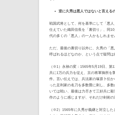
逆に久秀は悪人ではないと言える
戦国武将として、何を基準にして「悪人」
仕えていた織田信長を「裏切り」、同1
代の多くの「悪人」の一人かもしれませ
ただ、最後の裏切り以外に、久秀の「悪
呼ばれるほどなのか、という点で疑問は
（※1）永禄の変：1565年5月19日、
共に1万の兵力を従え、京の将軍御所を
件。言い伝えでは、兵法家の塚原卜伝か
った足利家の名刀を多数畳に刺し、多数
いては戦い、最後は力尽きて三好兵に殺
作のように感じますが、それだけ剣術の
（※2）1565年に久秀が義継と対立し