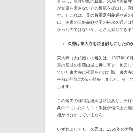
さらに、永禄の変の直後、久秀は興福寺
が覚慶を害さないとの誓紙を提出し、覚
す。）これは、兄の将軍足利義輝や弟の
は、主家の三好義継や子の松永久通とは
かったのではないか、とさえ感じてきま
久秀は東大寺を焼き討ちにしたの
東大寺（大仏殿）の焼失は、1567年1
秀の居城の多聞山城に押し寄せ、包囲し
ていた東大寺に夜襲をかけた際、東大寺
午前2時頃に大仏が焼失しました。そし
します。
この焼失の詳細な経緯は諸説あり、三好
衆の中にいたキリスト教徒が信仰上の理
相かは分かっていません。
いずれにしても、久秀は、1559年の大